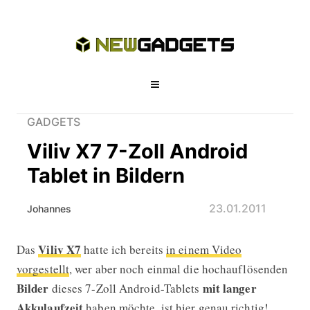
GADGETS
Viliv X7 7-Zoll Android
Tablet in Bildern
23.01.2011
Johannes
Viliv X7
Das
hatte ich bereits
in einem Video
Viliv X7 7-Zoll Android Tablet in Bild
vorgestellt
, wer aber noch einmal die hochauflösenden
Bilder
mit langer
dieses 7-Zoll Android-Tablets
Akkulaufzeit
haben möchte, ist hier genau richtig!