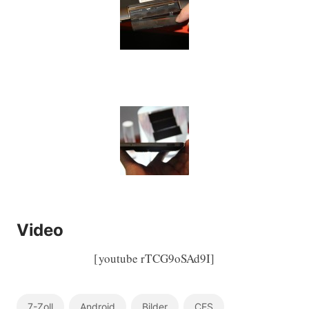
Video
[youtube rTCG9oSAd9I]
7-Zoll
Android
Bilder
CES