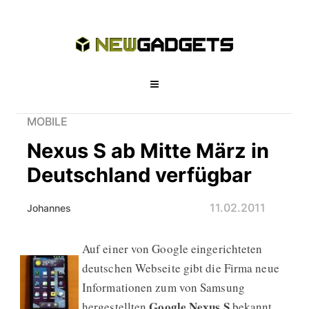
MOBILE
Nexus S ab Mitte März in
Deutschland verfügbar
11.02.2011
Johannes
Auf einer von Google eingerichteten
Nexus S ab Mitte März in Deutschlan
deutschen Webseite gibt die Firma neue
Informationen zum von Samsung
Google Nexus S
hergestellten
bekannt.