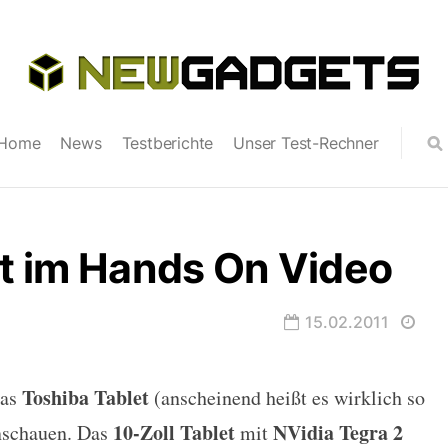
Home
News
Testberichte
Unser Test-Rechner
t im Hands On Video
15.02.2011
Toshiba Tablet
das
(anscheinend heißt es wirklich so
s On Video
10-Zoll Tablet
NVidia Tegra 2
nschauen. Das
mit