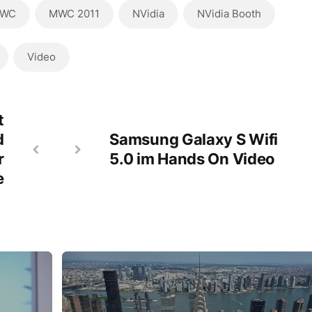
WC
MWC 2011
NVidia
NVidia Booth
Video
t
d
Samsung Galaxy S Wifi
r
5.0 im Hands On Video
e