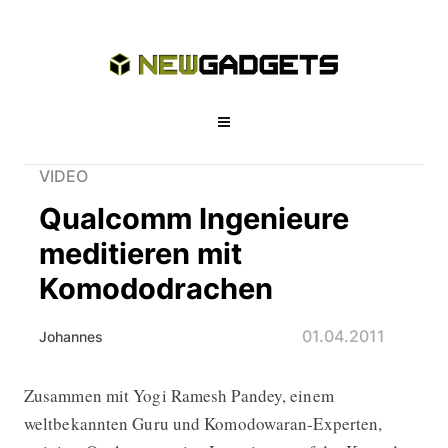
VIDEO
Qualcomm Ingenieure
meditieren mit
Komododrachen
01.04.2011
Johannes
Zusammen mit Yogi Ramesh Pandey, einem
Qualcomm Ingenieure meditieren m
weltbekannten Guru und Komodowaran-Experten,