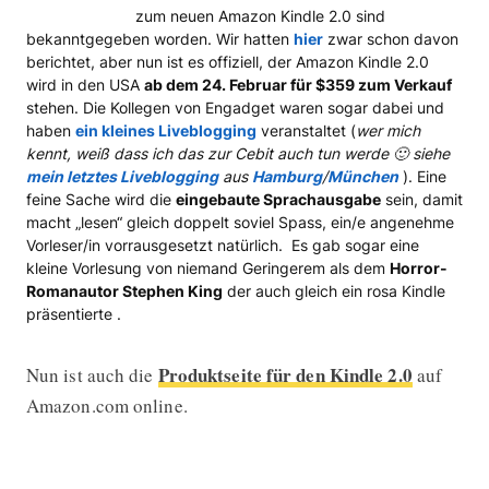
zum neuen Amazon Kindle 2.0 sind
bekanntgegeben worden. Wir hatten
hier
zwar schon davon
berichtet, aber nun ist es offiziell, der Amazon Kindle 2.0
wird in den USA
ab dem 24. Februar für $359 zum Verkauf
stehen. Die Kollegen von Engadget waren sogar dabei und
haben
ein kleines Liveblogging
veranstaltet (
wer mich
kennt, weiß dass ich das zur Cebit auch tun werde 🙂 siehe
mein letztes Liveblogging
aus
Hamburg
/
München
). Eine
feine Sache wird die
eingebaute Sprachausgabe
sein, damit
macht „lesen“ gleich doppelt soviel Spass, ein/e angenehme
Vorleser/in vorrausgesetzt natürlich. Es gab sogar eine
kleine Vorlesung von niemand Geringerem als dem
Horror-
Romanautor Stephen King
der auch gleich ein rosa Kindle
präsentierte .
Produktseite für den Kindle 2.0
Nun ist auch die
auf
Amazon.com online.