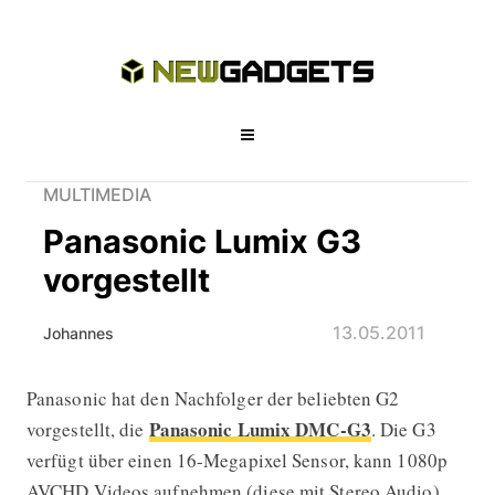
MULTIMEDIA
Panasonic Lumix G3
vorgestellt
13.05.2011
Johannes
Panasonic hat den Nachfolger der beliebten G2
Panasonic Lumix G3 vorgestellt
Panasonic Lumix DMC-G3
vorgestellt, die
. Die G3
verfügt über einen 16-Megapixel Sensor, kann 1080p
AVCHD Videos aufnehmen (diese mit Stereo Audio),