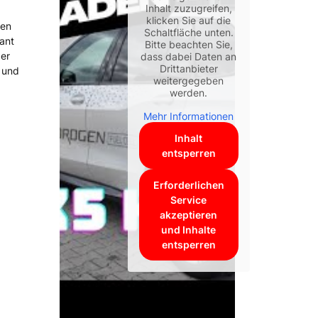
Inhalt zuzugreifen,
klicken Sie auf die
den
Schaltfläche unten.
B-Stick
ant
Bitte beachten Sie,
der
dass dabei Daten an
Drittanbieter
 und
weitergegeben
werden.
Mehr Informationen
Inhalt
entsperren
Erforderlichen
Service
akzeptieren
und Inhalte
entsperren