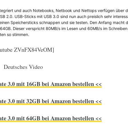
integriert und auch Notebooks, Netbook und Nettops verfügen über 
n DataTraveller Ultimate 3.0 US
B 2.0. USB-Sticks mit USB 3.0 sind nun auch preislich sehr interess
leinen Speichersticks schnappen und sie testen. Den Anfang macht 
64GB. Dieser verspricht 80MB/s im Lesen und 60MB/s im Schreiben
ten so stimmen.
outube ZVnFX84VeOM]
Deutsches Video
te 3.0 mit 16GB bei Amazon bestellen <<
te 3.0 mit 32GB bei Amazon bestellen <<
te 3.0 mit 64GB bei Amazon bestellen <<