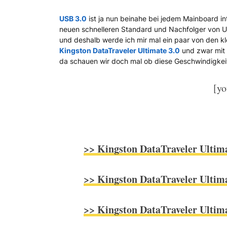
USB 3.0
ist ja nun beinahe bei jedem Mainboard 
Testbericht zum Kingsto
neuen schnelleren Standard und Nachfolger von US
und deshalb werde ich mir mal ein paar von den k
Kingston DataTraveler Ultimate 3.0
und zwar mit 
da schauen wir doch mal ob diese Geschwindigkei
[y
>> Kingston DataTraveler Ultima
>> Kingston DataTraveler Ultima
>> Kingston DataTraveler Ultima