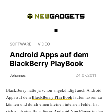
SOFTWARE
VIDEO
Android Apps auf dem
BlackBerry PlayBook
24.07.2011
Johannes
BlackBerry hatte ja schon angekündigt auch Android
Android Apps auf dem BlackBerry P
BlackBerry PlayBook
Apps auf dem
laufen lassen zu
können und durch einen kleinen internen Fehler hat
Android App Player
sich auch eine Beta dieses
in den