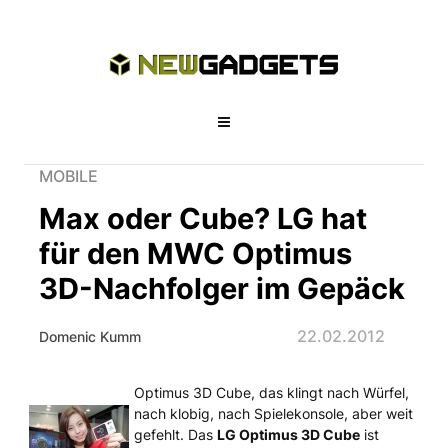
MOBILE
Max oder Cube? LG hat
für den MWC Optimus
3D-Nachfolger im Gepäck
22.02.2012
Domenic Kumm
Optimus 3D Cube, das klingt nach Würfel,
Max oder Cube? LG hat für den MWC
nach klobig, nach Spielekonsole, aber weit
gefehlt. Das
LG Optimus 3D Cube
ist