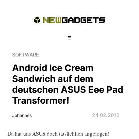
SOFTWARE
Android Ice Cream
Sandwich auf dem
deutschen ASUS Eee Pad
Transformer!
24.02.2012
Johannes
ASUS
Da hat uns
doch tatsächlich angelogen!
Android Ice Cream Sandwich auf de