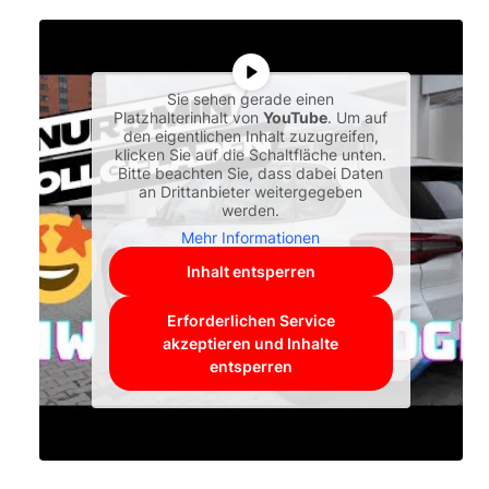
Sie sehen gerade einen
Platzhalterinhalt von
YouTube
. Um auf
den eigentlichen Inhalt zuzugreifen,
klicken Sie auf die Schaltfläche unten.
Bitte beachten Sie, dass dabei Daten
an Drittanbieter weitergegeben
werden.
Mehr Informationen
Inhalt entsperren
Erforderlichen Service
akzeptieren und Inhalte
entsperren