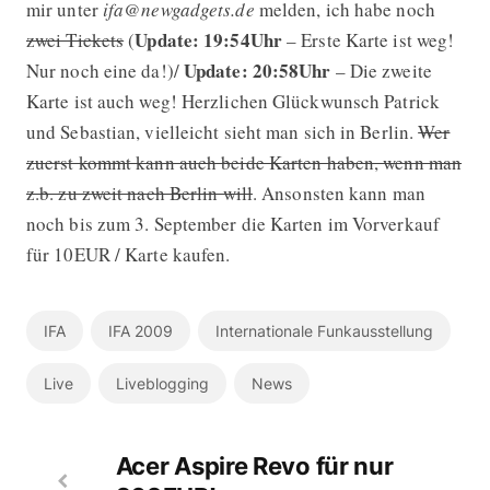
mir unter
ifa@newgadgets.de
melden, ich habe noch
Update: 19:54Uhr
zwei Tickets
(
– Erste Karte ist weg!
Update: 20:58Uhr
Nur noch eine da!)/
– Die zweite
Karte ist auch weg! Herzlichen Glückwunsch Patrick
und Sebastian, vielleicht sieht man sich in Berlin.
Wer
zuerst kommt kann auch beide Karten haben, wenn man
z.b. zu zweit nach Berlin will
. Ansonsten kann man
noch bis zum 3. September die Karten im Vorverkauf
für 10EUR / Karte kaufen.
IFA
IFA 2009
Internationale Funkausstellung
Live
Liveblogging
News
Acer Aspire Revo für nur