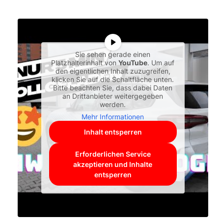
Sie sehen gerade einen
Platzhalterinhalt von
YouTube
. Um auf
den eigentlichen Inhalt zuzugreifen,
klicken Sie auf die Schaltfläche unten.
Bitte beachten Sie, dass dabei Daten
an Drittanbieter weitergegeben
werden.
Mehr Informationen
Inhalt entsperren
Erforderlichen Service
akzeptieren und Inhalte
entsperren