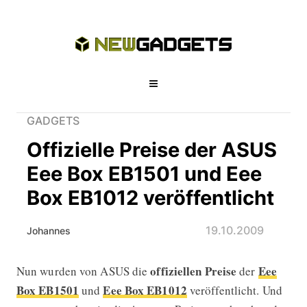
GADGETS
Offizielle Preise der ASUS
Eee Box EB1501 und Eee
Box EB1012 veröffentlicht
19.10.2009
Johannes
offiziellen Preise
Eee
Nun wurden von ASUS die
der
Offizielle Preise der ASUS Eee Box 
Box EB1501
Eee Box EB1012
und
veröffentlicht. Und