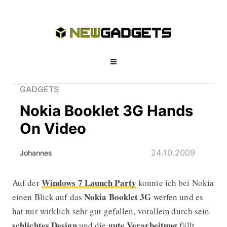
GADGETS
Nokia Booklet 3G Hands
On Video
24.10.2009
Johannes
Windows 7 Launch Party
Auf der
konnte ich bei Nokia
Nokia Booklet 3G Hands On Video
Nokia Booklet 3G
einen Blick auf das
werfen und es
hat mir wirklich sehr gut gefallen, vorallem durch sein
schlichtes Design
gute Verarbeitung
und die
fällt