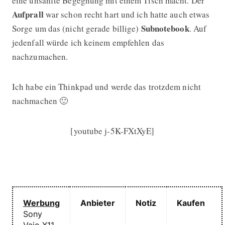
eine unsanfte Begegnung mit einem Tisch macht. Der
Aufprall
war schon recht hart und ich hatte auch etwas
Subnotebook
Sorge um das (nicht gerade billige)
. Auf
jedenfall würde ich keinem empfehlen das
nachzumachen.
Ich habe ein Thinkpad und werde das trotzdem nicht
nachmachen 🙂
[youtube j-5K-FXtXyE]
Werbung
Anbieter
Notiz
Kaufen
Sony
Vaio X11