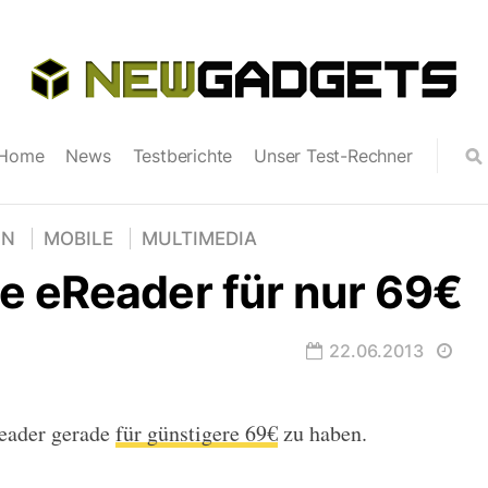
Home
News
Testberichte
Unser Test-Rechner
GN
MOBILE
MULTIMEDIA
e eReader für nur 69€
22.06.2013
eader gerade
für günstigere 69€
zu haben.
 für nur 69€