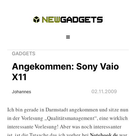
GADGETS
Angekommen: Sony Vaio
X11
02.11.2009
Johannes
Ich bin gerade in Darmstadt angekommen und sitze nun
Angekommen: Sony Vaio X11
in der Vorlesung „Qualitätsmanagement“, eine wirklich
interessante Vorlesung! Aber was noch interessanter
Notebook.de
ist, ist die Tatsache das ich vorher bei
war