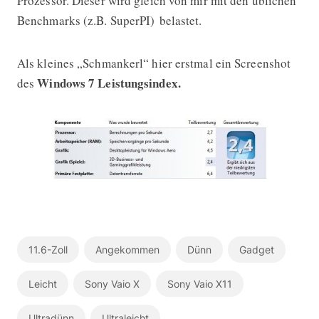
Prozessor. Dieser wird gleich von mir mit den üblichen
Benchmarks (z.B. SuperPI) belastet.
Als kleines „Schmankerl“ hier erstmal ein Screenshot
Windows 7 Leistungsindex.
des
11.6-Zoll
Angekommen
Dünn
Gadget
Leicht
Sony Vaio X
Sony Vaio X11
Ultradünn
Ultraleicht