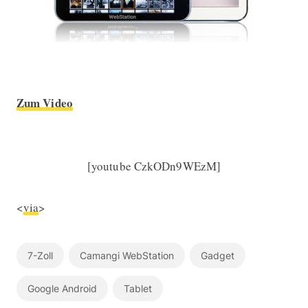
Zum Video
[youtube CzkODn9WEzM]
<
via
>
7-Zoll
Camangi WebStation
Gadget
Google Android
Tablet