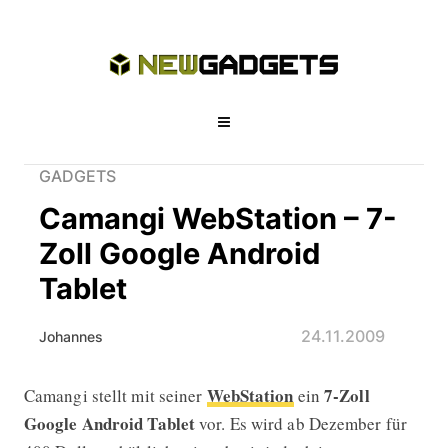
GADGETS
Camangi WebStation – 7-
Zoll Google Android
Tablet
24.11.2009
Johannes
WebStation
7-Zoll
Camangi stellt mit seiner
ein
Camangi WebStation – 7-Zoll Google
Google Android
Tablet
vor. Es wird ab Dezember für