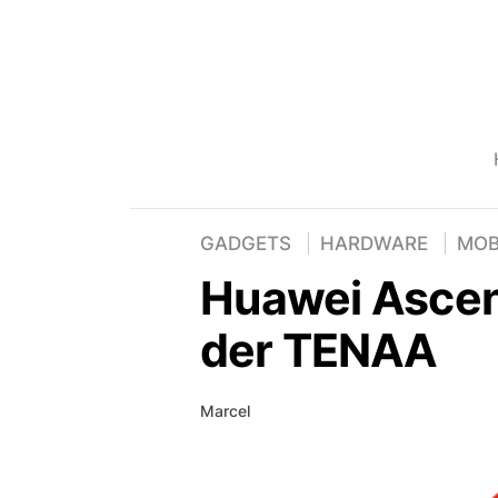
GADGETS
HARDWARE
MOB
Huawei Ascend
der TENAA
Marcel