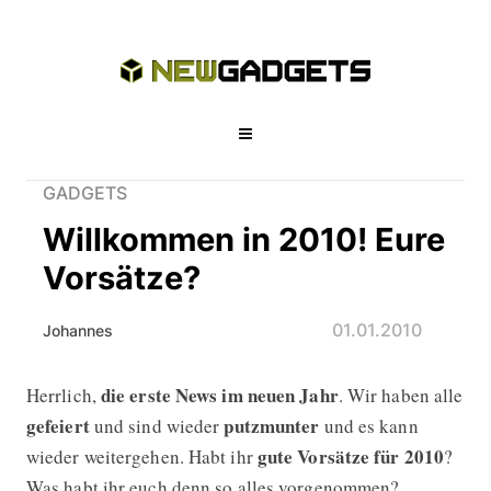
GADGETS
Willkommen in 2010! Eure
Vorsätze?
01.01.2010
Johannes
die erste News im neuen Jahr
Herrlich,
. Wir haben alle
Willkommen in 2010! Eure Vorsätze
gefeiert
putzmunter
und sind wieder
und es kann
gute Vorsätze für 2010
wieder weitergehen. Habt ihr
?
Was habt ihr euch denn so alles vorgenommen?