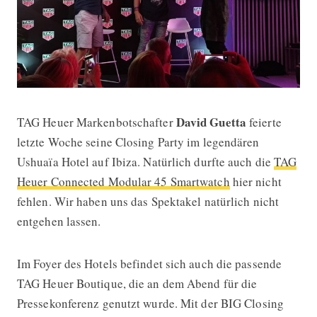
David Guetta
TAG Heuer Markenbotschafter
feierte
David Guetta und TAG Heuer feiern au
letzte Woche seine Closing Party im legendären
Ushuaïa Hotel auf Ibiza. Natürlich durfte auch die
TAG
Heuer Connected Modular 45 Smartwatch
hier nicht
fehlen. Wir haben uns das Spektakel natürlich nicht
entgehen lassen.
Im Foyer des Hotels befindet sich auch die passende
TAG Heuer Boutique, die an dem Abend für die
Pressekonferenz genutzt wurde. Mit der BIG Closing