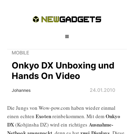
MOBILE
Onkyo DX Unboxing und
Hands On Video
24.01.2010
Johannes
Die Jungs von Wow-pow.com haben wieder einmal
Onkyo DX Unboxing und Hands On V
Exoten
Onkyo
einen echten
reinbekommen. Mit dem
DX
Ausnahme-
(Kohjinsha DZ) wird ein richtiges
Netbook
ausgepackt
zwei Displays
, denn es hat
. Diese