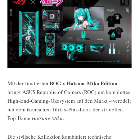
ROG x Hatsune Miku Edition
Mit der limitierten
ASUS ROG x Hatsune Miku Edition – W
bringt ASUS Republic of Gamers (ROG) ein komplettes
High-End-Gaming-Ökosystem auf den Markt – veredelt
mit dem ikonischen Türkis-Pink-Look der virtuellen
Pop-Ikone
Hatsune Miku
.
Die stylische Kollektion kombiniert technische