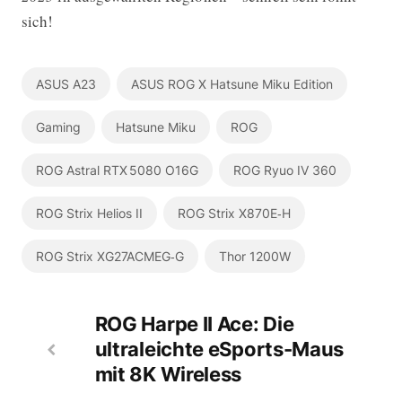
sich!
ASUS A23
ASUS ROG X Hatsune Miku Edition
Gaming
Hatsune Miku
ROG
ROG Astral RTX 5080 O16G
ROG Ryuo IV 360
ROG Strix Helios II
ROG Strix X870E‑H
ROG Strix XG27ACMEG‑G
Thor 1200W
ROG Harpe II Ace: Die
ultraleichte eSports-Maus
mit 8K Wireless