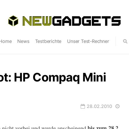
Home
News
Testberichte
Unser Test-Rechner
ot: HP Compaq Mini
28.02.2010
bis zum 28.2.
h nicht vorbei und wurde anscheinend