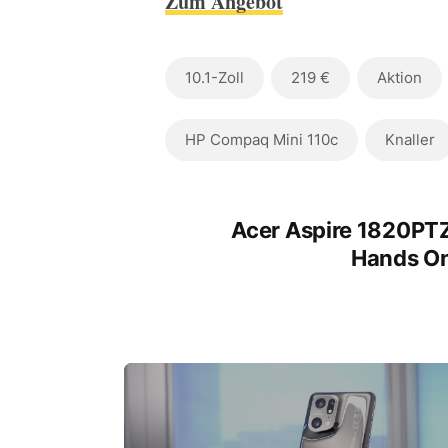
Zum Angebot
10.1-Zoll
219 €
Aktion
HP Compaq Mini 110c
Knaller
Acer Aspire 1820PT
Hands O