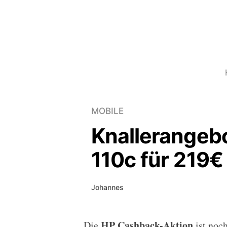
MOBILE
Knallerangeb
110c für 219€
Johannes
HP Cashback-Aktion
Die
ist noc