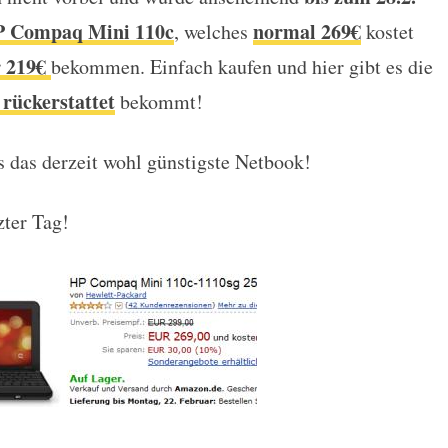
paq Mini 110c für 219€
 Compaq Mini 110c
normal 269€
, welches
kostet
r 219€
bekommen. Einfach kaufen und hier gibt es die
rückerstattet
bekommt!
 das derzeit wohl günstigste Netbook!
zter Tag!