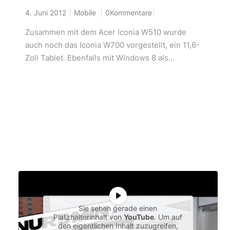
4. Juni 2012
Mobile
0Kommentare
Zusammen mit dem Acer Iconia W510 wurde
auch noch das Iconia W700 vorgestellt, ein 11,6-
Zoll Tablet. Ebenfalls mit Windows 8 als...
Sie sehen gerade einen
Platzhalterinhalt von
YouTube
. Um auf
den eigentlichen Inhalt zuzugreifen,