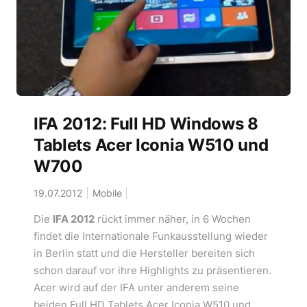
IFA 2012: Full HD Windows 8
Tablets Acer Iconia W510 und
W700
19.07.2012
Mobile
Die
IFA 2012
rückt immer näher, in 6 Wochen
findet die Internationale Funkausstellung wieder
in Berlin statt und die Hersteller bereiten sich
schon darauf vor ihre Highlights zu präsentieren.
Acer wird auf der IFA unter anderem seine
beiden Full HD Tablets Acer Iconia W510 und