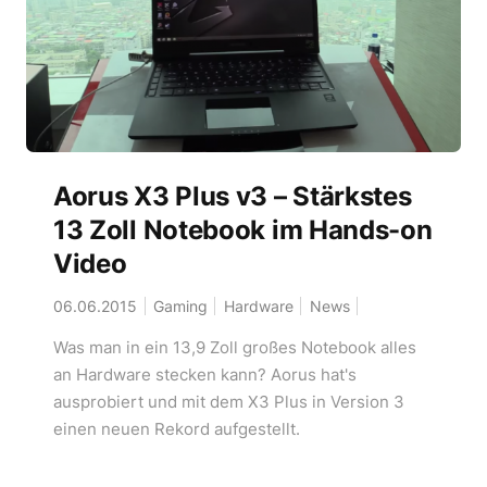
Aorus X3 Plus v3 – Stärkstes
13 Zoll Notebook im Hands-on
Video
06.06.2015
Gaming
Hardware
News
Was man in ein 13,9 Zoll großes Notebook alles
an Hardware stecken kann? Aorus hat's
ausprobiert und mit dem X3 Plus in Version 3
einen neuen Rekord aufgestellt.