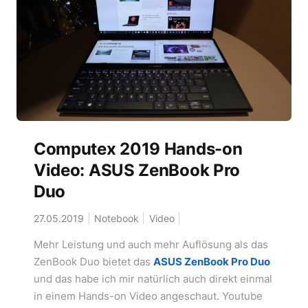
Computex 2019 Hands-on
Video: ASUS ZenBook Pro
Duo
27.05.2019
Notebook
Video
Mehr Leistung und auch mehr Auflösung als das
ZenBook Duo bietet das
ASUS ZenBook Pro Duo
und das habe ich mir natürlich auch direkt einmal
in einem Hands-on Video angeschaut. Youtube