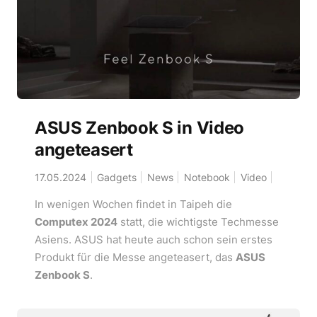
ASUS Zenbook S in Video
angeteasert
17.05.2024
Gadgets
News
Notebook
Video
In wenigen Wochen findet in Taipeh die
Computex 2024
statt, die wichtigste Techmesse
Asiens. ASUS hat heute auch schon sein erstes
Produkt für die Messe angeteasert, das
ASUS
Zenbook S
.