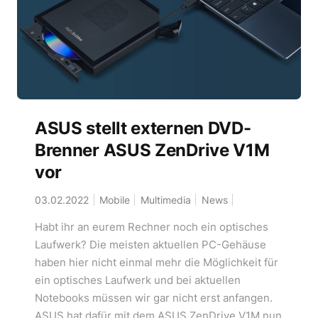
ASUS stellt externen DVD-
Brenner ASUS ZenDrive V1M
vor
03.02.2022
Mobile
Multimedia
News
Habt ihr an eurem Rechner noch ein optisches
Laufwerk? Die meisten aktuellen PC-Gehäuse
haben hier nicht einmal mehr die Möglichkeit für
ein optisches Laufwerk und bei aktuellen
Notebooks müssen wir gar nicht erst anfangen.
ASUS hat dafür mit dem ASUS ZenDrive V1M nun