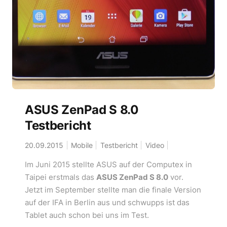
ASUS ZenPad S 8.0
Testbericht
20.09.2015
Mobile
Testbericht
Video
Im Juni 2015 stellte ASUS auf der Computex in
Taipei erstmals das
ASUS ZenPad S 8.0
vor.
Jetzt im September stellte man die finale Version
auf der IFA in Berlin aus und schwupps ist das
Tablet auch schon bei uns im Test.