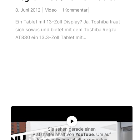
8. Juni 2012
Video
1Kommentar
Ein Tablet mit 13-Zoll Display? Ja, Toshiba traut
sich sowas und bietet mit dem Toshiba Regza
AT830 ein 13.3-Zoll Tablet mit...
Sie sehen gerade einen
Platzhalterinhalt von
YouTube
. Um auf
den eigentlichen Inhalt zuzugreifen,