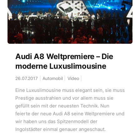
Audi A8 Weltpremiere – Die
moderne Luxuslimousine
26.07.2017
Automobil
Video
Eine Luxuslimousine muss elegant sein, sie muss
Prestige ausstrahlen und vor allem muss sie
gefüllt sein mit der neuesten Technik. Nun
feierte der neue Audi A8 seine Weltpremiere und
wir haben uns das Spitzenmodell der
Ingolstädter einmal genauer angeschaut.