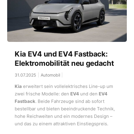
Kia EV4 und EV4 Fastback:
Elektromobilität neu gedacht
31.07.2025
Automobil
Kia
erweitert sein vollelektrisches Line-up um
zwei frische Modelle: den
EV4
und den
EV4
Fastback
. Beide Fahrzeuge sind ab sofort
bestellbar und bieten beeindruckende Technik,
hohe Reichweiten und ein modernes Design –
und das zu einem attraktiven Einstiegspreis.