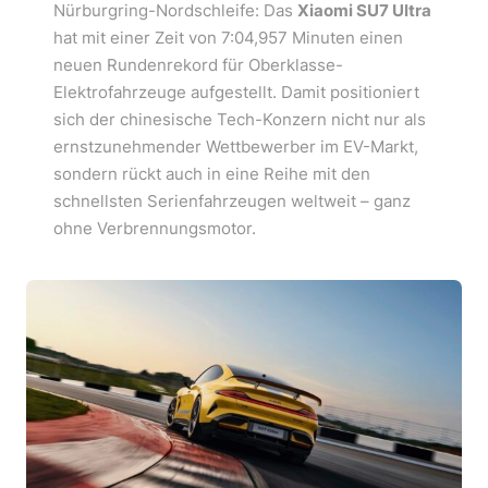
Nürburgring-Nordschleife: Das
Xiaomi SU7 Ultra
hat mit einer Zeit von 7:04,957 Minuten einen
neuen Rundenrekord für Oberklasse-
Elektrofahrzeuge aufgestellt. Damit positioniert
sich der chinesische Tech-Konzern nicht nur als
ernstzunehmender Wettbewerber im EV-Markt,
sondern rückt auch in eine Reihe mit den
schnellsten Serienfahrzeugen weltweit – ganz
ohne Verbrennungsmotor.