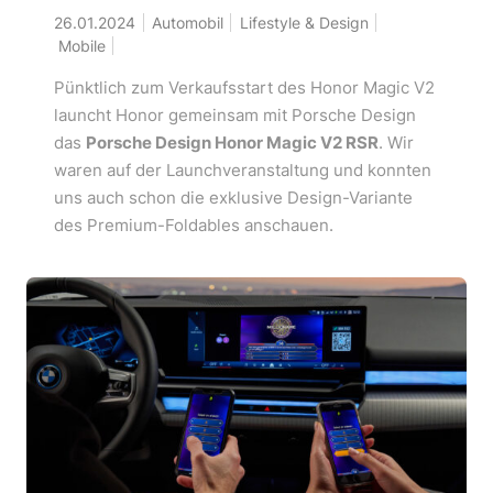
26.01.2024
Automobil
Lifestyle & Design
Mobile
Pünktlich zum Verkaufsstart des Honor Magic V2
launcht Honor gemeinsam mit Porsche Design
das
Porsche Design Honor Magic V2 RSR
. Wir
waren auf der Launchveranstaltung und konnten
uns auch schon die exklusive Design-Variante
des Premium-Foldables anschauen.