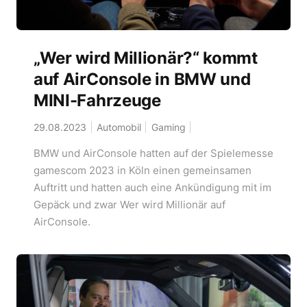
„Wer wird Millionär?“ kommt
auf AirConsole in BMW und
MINI-Fahrzeuge
29.08.2023
Automobil
Gaming
BMW und AirConsole hatten auf der Spielemesse
gamescom 2023 in Köln einen gemeinsamen
Auftritt und hatten auch eine Ankündigung mit im
Gepäck und zwar Wer wird Millionär auf
AirConsole.