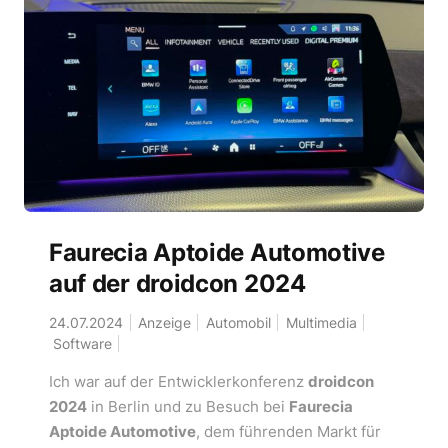
Faurecia Aptoide Automotive
auf der droidcon 2024
24.07.2024
Anzeige
Automobil
Multimedia
Software
Ich war auf der Entwicklerkonferenz
droidcon
2024
in Berlin und zu Besuch bei
Faurecia
Aptoide Automotive
, dem führenden Markt für