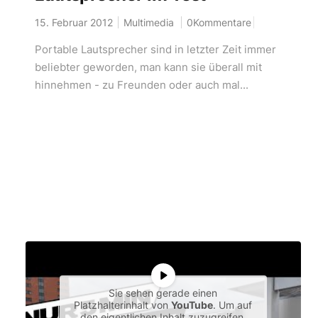
15. Februar 2012
Multimedia
0Kommentare
Portable Lautsprecher sind in letzter Zeit immer
beliebter geworden, man kann sie überall mit
hinnehmen - zu Freunden oder auch mal...
Sie sehen gerade einen
Platzhalterinhalt von
YouTube
. Um auf
den eigentlichen Inhalt zuzugreifen,