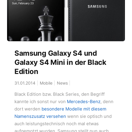
Samsung Galaxy S4 und
Galaxy S4 Mini in der Black
Edition
31.01.2014
Mobile
News
Black Edition bzw. Black Series, den Begriff
kannte ich sonst nur von
Mercedes-Benz
, denn
dort werden
besondere Modelle mit diesem
Namenszusatz versehen
wenn sie optisch und
auch leistungstechnisch noch mal etwas
aufgemotzt wurden. Samsung stellt nun auch