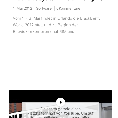
1. Mai 2012
Software
0Kommentare
Vom 1. - 3. Mai findet in Orlando die BlackBerry
World 2012 statt und zu Beginn der
Entwicklerkonferenz hat RIM uns...
Sie sehen gerade einen
Platzhalterinhalt von
YouTube
. Um auf
den eigentlichen Inhalt zuzugreifen,