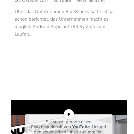
20. Oktober 2011
Software
0Kommentare
Über das Unternehmen BlueStacks hatte ich ja
schon berichtet, das Unternehmen macht es
möglich Android Apps auf x86 System zum
Laufen...
Sie sehen gerade einen
Platzhalterinhalt von
YouTube
. Um auf
den eigentlichen Inhalt zuzugreifen,