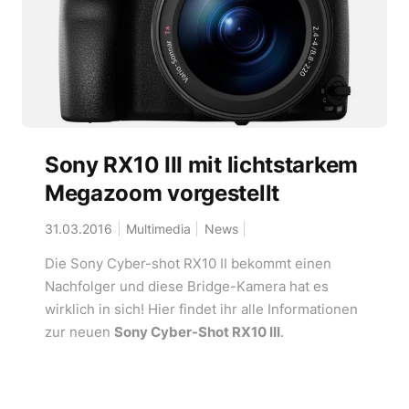
Sony RX10 III mit lichtstarkem
Megazoom vorgestellt
31.03.2016
Multimedia
News
Die Sony Cyber-shot RX10 II bekommt einen
Nachfolger und diese Bridge-Kamera hat es
wirklich in sich! Hier findet ihr alle Informationen
zur neuen
Sony Cyber-Shot RX10 III
.