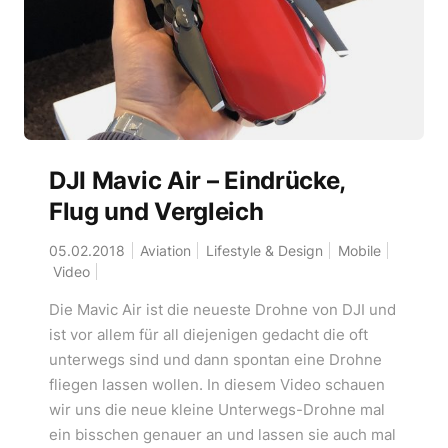
DJI Mavic Air – Eindrücke,
Flug und Vergleich
05.02.2018
Aviation
Lifestyle & Design
Mobile
Video
Die Mavic Air ist die neueste Drohne von DJI und
ist vor allem für all diejenigen gedacht die oft
unterwegs sind und dann spontan eine Drohne
fliegen lassen wollen. In diesem Video schauen
wir uns die neue kleine Unterwegs-Drohne mal
ein bisschen genauer an und lassen sie auch mal