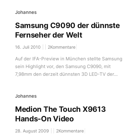
Johannes
Samsung C9090 der dünnste
Fernseher der Welt
16. Juli 2010
2Kommentare
Auf der IFA-Preview in München stellte Samsung
sein Highlight vor, den Samsung C9090, mit
7,98mm den derzeit dünnsten 3D LED-TV der...
Johannes
Medion The Touch X9613
Hands-On Video
28. August 2009
2Kommentare