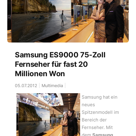
Samsung ES9000 75-Zoll
Fernseher für fast 20
Millionen Won
05.07.2012
Multimedia
Samsung hat ein
neues
Spitzenmodell im
Bereich der
Fernseher. Mit
dem
Samsung