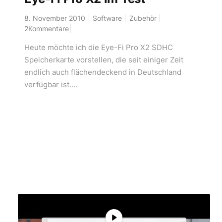
8. November 2010
Software
Zubehör
2Kommentare
Heute möchte ich die Eye-Fi Pro X2 SDHC
Speicherkarte vorstellen, die seit einiger Zeit
endlich auch flächendeckend in Deutschland
verfügbar ist....