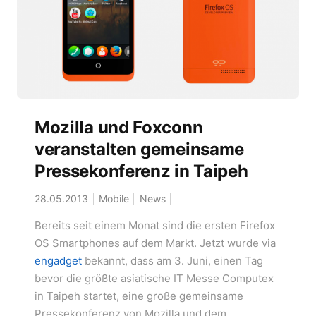
Mozilla und Foxconn
veranstalten gemeinsame
Pressekonferenz in Taipeh
28.05.2013
Mobile
News
Bereits seit einem Monat sind die ersten Firefox
OS Smartphones auf dem Markt. Jetzt wurde via
engadget
bekannt, dass am 3. Juni, einen Tag
bevor die größte asiatische IT Messe Computex
in Taipeh startet, eine große gemeinsame
Pressekonferenz von Mozilla und dem