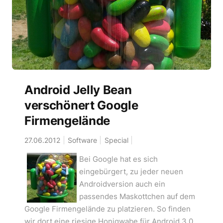
Android Jelly Bean
verschönert Google
Firmengelände
27.06.2012
Software
Special
Bei Google hat es sich
eingebürgert, zu jeder neuen
Androidversion auch ein
passendes Maskottchen auf dem
Google Firmengelände zu platzieren. So finden
wir dort eine riesige Honigwabe für Android 3.0