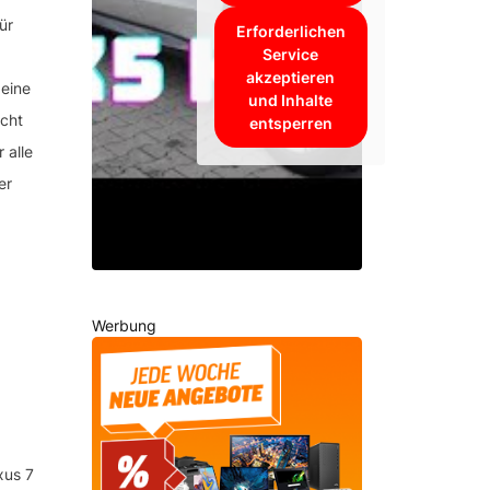
ür
Erforderlichen
Service
akzeptieren
 eine
und Inhalte
cht
entsperren
 alle
er
Werbung
xus 7