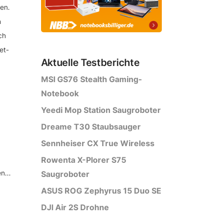
en.
n
ch
et-
Aktuelle Testberichte
MSI GS76 Stealth Gaming-
Notebook
Yeedi Mop Station Saugroboter
Dreame T30 Staubsauger
Sennheiser CX True Wireless
Rowenta X-Plorer S75
n...
Saugroboter
ASUS ROG Zephyrus 15 Duo SE
DJI Air 2S Drohne