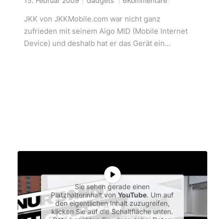
15. Februar 2009
Gadgets
6Kommentare
JKK von JKKMobile.com war nicht ganz
zufrieden mit seinem Aigo MID (Mobile Internet
Device) und deshalb hat er das Gerät ein...
Sie sehen gerade einen
Platzhalterinhalt von
YouTube
. Um auf
den eigentlichen Inhalt zuzugreifen,
klicken Sie auf die Schaltfläche unten.