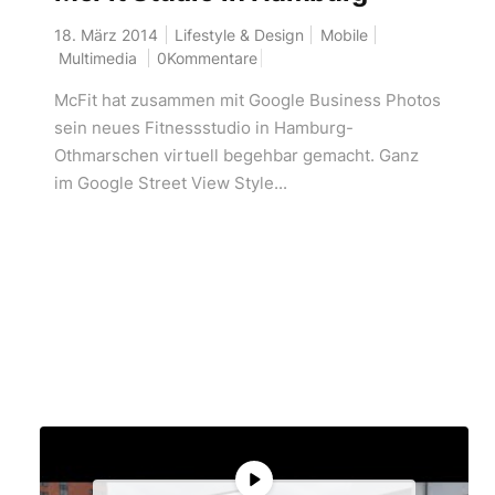
18. März 2014
Lifestyle & Design
Mobile
Multimedia
0Kommentare
McFit hat zusammen mit Google Business Photos
sein neues Fitnessstudio in Hamburg-
Othmarschen virtuell begehbar gemacht. Ganz
im Google Street View Style...