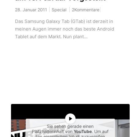
28. Januar 2011
Special
2Kommentare
Das Samsung Galaxy Tab (GTab) ist derzeit in
meinen Augen immer noch das beste Android
Tablet auf dem Markt. Nun plant...
Sie sehen gerade einen
Platzhalterinhalt von
YouTube
. Um auf
den eigentlichen Inhalt zuzugreifen,