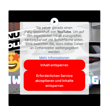
Sie sehen gerade einen
Platzhalterinhalt von
YouTube
. Um auf
den eigentlichen Inhalt zuzugreifen,
klicken Sie auf die Schaltfläche unten.
Bitte beachten Sie, dass dabei Daten
an Drittanbieter weitergegeben
werden.
Mehr Informationen
Inhalt entsperren
Erforderlichen Service
akzeptieren und Inhalte
entsperren