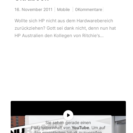
16. November 2011
Mobile
0Kommentare
Wollte sich HP nicht aus dem Hardwarebereich
zurückziehen? Gott sei dank nicht, denn nun hat
HP Australien den Kollegen von Ritchie's...
Sie sehen gerade einen
Platzhalterinhalt von
YouTube
. Um auf
den eigentlichen Inhalt zuzugreifen,